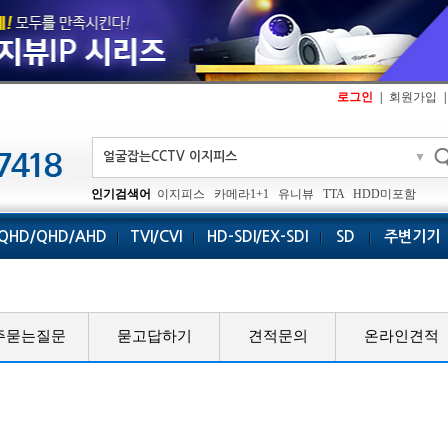
로그인
|
회원가입
|
▼
인기검색어
이지피스
카메라1+1
유니뷰
TTA
HDD미포함
QHD/QHD/AHD
TVI/CVI
HD-SDI/EX-SDI
SD
주변기기
주묻는질문
묻고답하기
견적문의
온라인견적