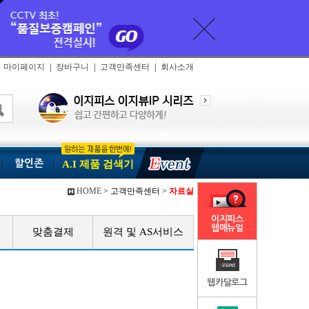
마이페이지
|
장바구니
|
고객만족센터
|
회사소개
할인존
A.I 제품 검색기
HOME
> 고객만족센터 >
자료실
이지피스
웹매뉴얼
맞춤결제
원격 및 AS서비스
웹카달로그