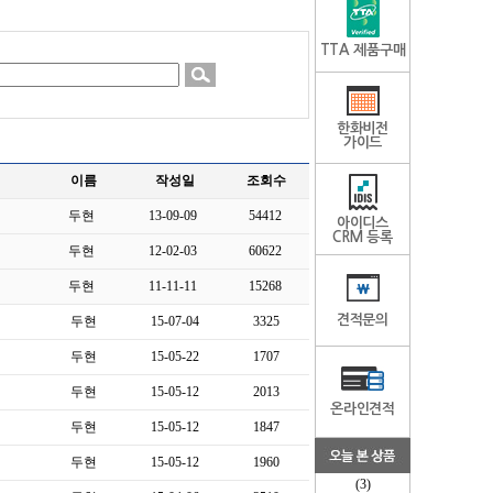
TTA 제품구매
한화비전
가이드
이름
작성일
조회수
두현
13-09-09
54412
아이디스
CRM 등록
두현
12-02-03
60622
두현
11-11-11
15268
견적문의
두현
15-07-04
3325
두현
15-05-22
1707
두현
15-05-12
2013
온라인견적
두현
15-05-12
1847
두현
15-05-12
1960
(3)