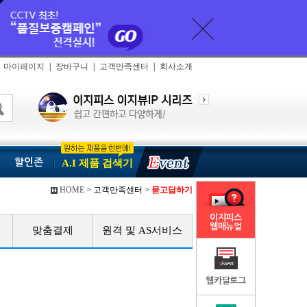
마이페이지
|
장바구니
|
고객만족센터
|
회사소개
할인존
A.I 제품 검색기
HOME
> 고객만족센터 >
묻고답하기
이지피스
웹매뉴얼
맞춤결제
원격 및 AS서비스
웹카달로그