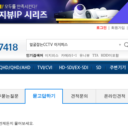
로그인
|
회원가입
|
▼
인기검색어
이지피스
카메라1+1
유니뷰
TTA
HDD미포함
QHD/QHD/AHD
TVI/CVI
HD-SDI/EX-SDI
SD
주변기기
묻고답하기
주묻는질문
견적문의
온라인견적
 언제든지 물어보세요.