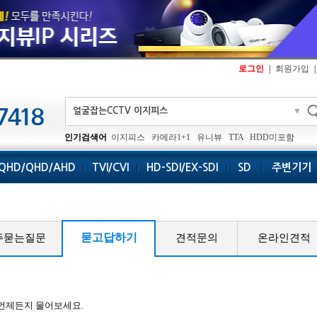
로그인
|
회원가입
|
▼
인기검색어
이지피스
카메라1+1
유니뷰
TTA
HDD미포함
QHD/QHD/AHD
TVI/CVI
HD-SDI/EX-SDI
SD
주변기기
묻고답하기
주묻는질문
견적문의
온라인견적
 언제든지 물어보세요.