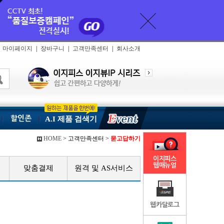
마이페이지
|
장바구니
|
고객만족센터
|
회사소개
할인존
A.I 제품 검색기
HOME
> 고객만족센터 >
묻고답하기
이지피스
웹매뉴얼
맞춤결제
원격 및 AS서비스
웹카달로그