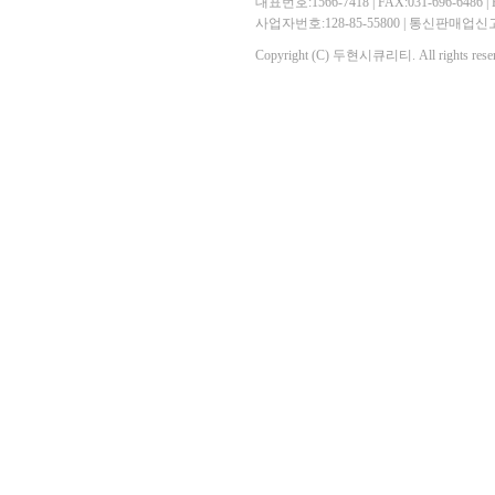
대표번호:1566-7418 | FAX:031-696-6486 | E-
사업자번호:128-85-55800 | 통신판매
Copyright (C) 두현시큐리티. All rights reser