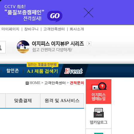
마이페이지
|
장바구니
|
고객만족센터
|
회사소개
할인존
A.I 제품 검색기
HOME
> 고객만족센터 >
견적문의
이지피스
웹매뉴얼
맞춤결제
원격 및 AS서비스
웹카달로그