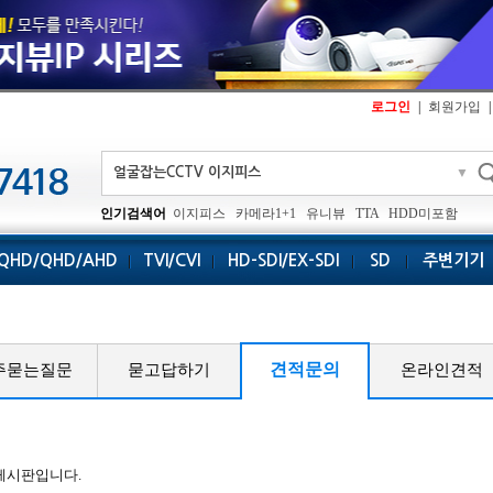
로그인
|
회원가입
|
▼
인기검색어
이지피스
카메라1+1
유니뷰
TTA
HDD미포함
QHD/QHD/AHD
TVI/CVI
HD-SDI/EX-SDI
SD
주변기기
견적문의
주묻는질문
묻고답하기
온라인견적
게시판입니다.