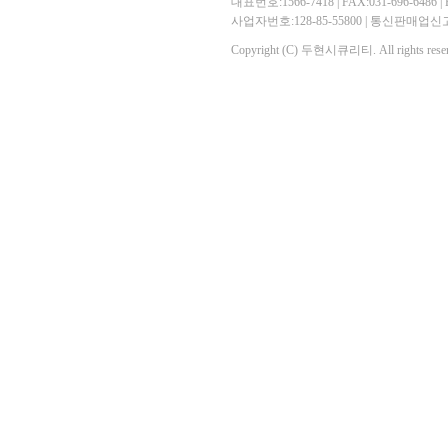
대표번호:1566-7418 | FAX:031-696-6486 | E-
사업자번호:128-85-55800 | 통신판매
Copyright (C) 두현시큐리티. All rights reser