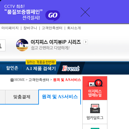
마이페이지
|
장바구니
|
고객만족센터
|
회사소개
할인존
A.I 제품 검색기
HOME
> 고객만족센터 >
원격 및 A/S서비스
이지피스
웹매뉴얼
원격 및 AS서비스
맞춤결제
웹카달로그