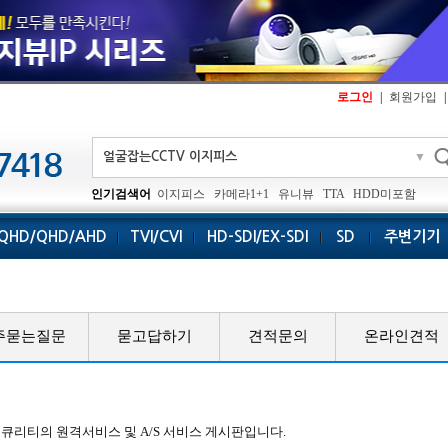
로그인
|
회원가입
|
▼
인기검색어
이지피스
카메라1+1
유니뷰
TTA
HDD미포함
QHD/QHD/AHD
TVI/CVI
HD-SDI/EX-SDI
SD
주변기기
주묻는질문
묻고답하기
견적문의
온라인견적
시큐리티의 원격서비스 및 A/S 서비스 게시판입니다.