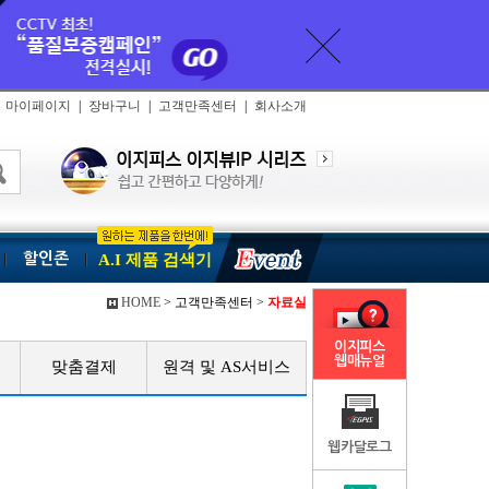
마이페이지
|
장바구니
|
고객만족센터
|
회사소개
할인존
A.I 제품 검색기
HOME
> 고객만족센터 >
자료실
이지피스
웹매뉴얼
맞춤결제
원격 및 AS서비스
웹카달로그