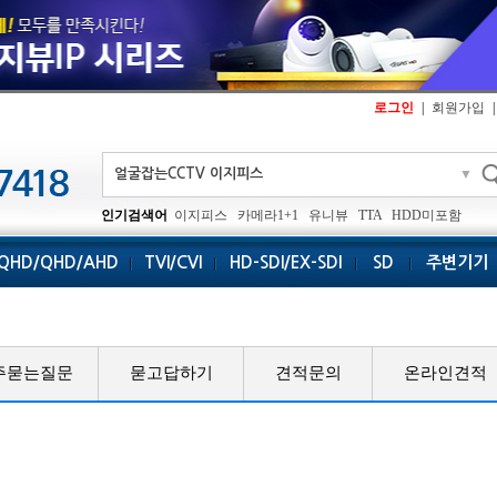
로그인
|
회원가입
|
▼
인기검색어
이지피스
카메라1+1
유니뷰
TTA
HDD미포함
QHD/QHD/AHD
TVI/CVI
HD-SDI/EX-SDI
SD
주변기기
주묻는질문
묻고답하기
견적문의
온라인견적