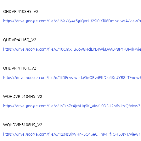
QHDVR-4108HS_V2
https://drive.google.com/file/d/1VaxYy4z5gJQvcHt2Sl0IXl08DmhzLwsA/view?
QHDVR-4116Q_V2
https://drive.google.com/file/d/10CmX_3doV8HclLYL4WbDwt0PBFYFUMlF/vi
QHDVR-4116H_V2
https://drive.google.com/file/d/1fDFcgqjwrzJaGdOBpdEKDlg4KrUYR8_T/view
WQHDVR-5104HS_V2
https://drive.google.com/file/d/1sFzh7c4jxhHq9K_aiwfL0D3H2h6sH-zQ/view?
WQHDVR-5108HS_V2
https://drive.google.com/file/d/12s4sBipVHpk5Q4beCl_nR4_fTOHb0sy1/view?