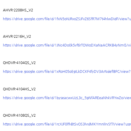
AHVR-2208HS_V2
https://drive.google.com/file/d/1fxN5oNJRxoZSJFvZ6SfR7M7t4hlwDIdF/view?
AHVR-2216H_V2
https://drive.google.com/file/d/1JNc4Do0k5vf6rTOWoDXaNaACRKB4yNmG/vi
QHDVR-4104QS_V2
https://drive.google.com/file/d/1xRoH05oEgILkDCKF4fyDV3ArNdeflBFC/view?
QHDVR-4104HS_V2
https://drive.google.com/file/d/1byseacwxUzL3c_5gNfAREeaNhkVRYwZo/vie
QHDVR-4108QS_V2
https://drive.google.com/file/d/1rcXJF0lfhBtSvOS3hrdMKYmnIlrvSf7I/view?us