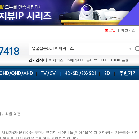
로그인
|
회원가입
|
▼
인기검색어
이지피스
카메라1+1
유니뷰
TTA
HDD미포함
QHD/QHD/AHD
TVI/CVI
HD-SDI/EX-SDI
SD
주변기기