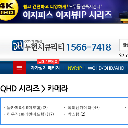
인기
자가설치 패키지
NVR-IP
WQHD/QHD/AHD
QHD 시리즈 > 카메라
(2)
(43)
돔카메라(IR미포함)
적외선카메라
(17)
(2)
하우징(브라켓미포함)
박스형