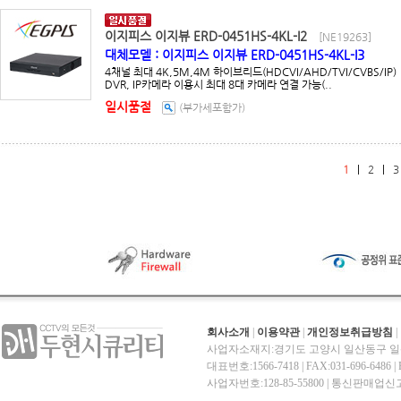
이지피스 이지뷰 ERD-0451HS-4KL-I2
[NE19263]
대체모델 : 이지피스 이지뷰 ERD-0451HS-4KL-I3
4채널 최대 4K,5M,4M 하이브리드(HDCVI/AHD/TVI/CVBS/IP)
DVR, IP카메라 이용시 최대 8대 카메라 연결 가능(..
일시품절
(부가세포함가)
1
|
2
|
3
회사소개
|
이용약관
|
개인정보취급방침
|
사업자소재지:경기도 고양시 일산동구 일산
대표번호:1566-7418 | FAX:031-696-6486 | E-
사업자번호:128-85-55800 | 통신판매