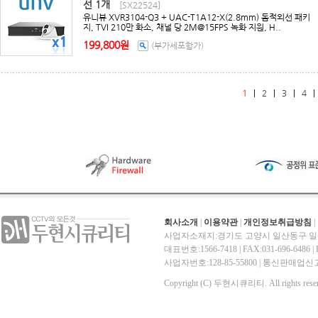
선 1개
[SX22524]
유니뷰 XVR3104-Q3 + UAC-T1A12-X(2.8mm) 돔적외선 패키
지, TVI 210만 화소, 채널 당 2M@15FPS 녹화 지원, H..
199,800원
(부가세포함가)
1
|
2
|
3
|
4
회사소개
|
이용약관
|
개인정보취급방침
|
사업자소재지:경기도 고양시 일산동구 일산
대표번호:1566-7418 | FAX:031-696-6486 | E-
사업자번호:128-85-55800 | 통신판매
Copyright (C) 두현시큐리티. All rights reser