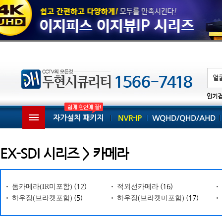
인기
자가설치 패키지
NVR-IP
WQHD/QHD/AHD
EX-SDI 시리즈 > 카메라
(12)
(16)
돔카메라(IR미포함)
적외선카메라
(5)
(17)
하우징(브라켓포함)
하우징(브라켓미포함)