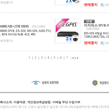
가세포함가)
판매중지
(
이지피스 HVR-F2
00EAB+2TB HDD
[NE13300]
[SR07099]
ID DVR, EX-SDI, HD-SDI, AHD,TVI,
HD-SDI 4채널 
가능, 최대 라이브/녹화 속도 480..
720P(1280X720), 
가세포함가)
판매중지
(
1
|
2
|
3
|
4
|
5
|
6
|
7
회사소개
|
이용약관
|
개인정보취급방침
|
이메일 무단 수집거부
사업자소재지:경기도 고양시 일산동구 일산로 142 유니테크빌벤처타운 409호 (주)