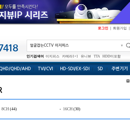
로그인
|
회원가입
|
▼
인기검색어
이지피스
카메라1+1
유니뷰
TTA
HDD미포함
QHD/QHD/AHD
TVI/CVI
HD-SDI/EX-SDI
SD
주변기기
R
8CH
(44)
16CH
(30)