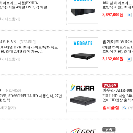
하이브리드 지원(EX/HD-
16채널 하이브리드 DVR
호방식) 지원 4채널 DVR, 각 채널
호방식 지원), 최대 
3,897,000원
부가세포함가)
F-E-V3
웹게이트 WDC610
[NE24510]
-SDI 4채널 DVR, 최대 라이브/녹화 속도
8채널 하이브리드 DVR(
 지원, 최대 20TB 장착 가능, T..
호방식 지원), 최대 4
3,132,000원
부가세포함가)
D
아우라 AHR-08
[NE07056]
VR, SD/960H/FULL HD 자동인식, 27만
FULL HD 리얼 24
호 입력
없이 HD영상 출력가
일시품절
가세포함가)
(