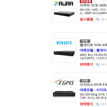
아우라 AUR-16H
HD-SDI / AHD / TV
드, 1080P 라이브480/녹
일시품절
(부
웹게이트 WDC430
대체모델 : 웹게이트 
400만 화소 EX/HD-
120/120FPS, 1 SAT
판매중지
(부
이지피스 HVR-F60
대체모델 : 이지피스 
HD-SDI 8채널 DVR,
720P / FULL-HD 
판매중지
(부