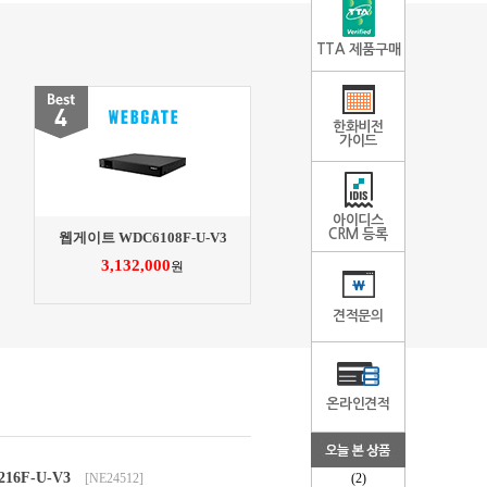
TTA 제품구매
한화비전
가이드
아이디스
CRM 등록
웹게이트 WDC6108F-U-V3
3,132,000
원
견적문의
온라인견적
6F-U-V3
[NE24512]
(2)