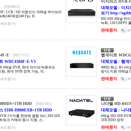
이지피스 HVR-F2
L
[NE09812]
대체모델 : 이지피
I / IP / CCR / SD 자동인식 16채널 하이브리
보기 http://egddn
화240/재생240 Fps, H..
HD-SDI 4채널 하이브
녹화, 120/120FPS
가세포함가)
판매중지
(
4F-E
웹게이트 WDC62
[NE17157]
WDC4304F-E-V3
대체모델 : 웹게이
SDI 4채널 DVR, 최대 라이브/녹화속도
400만 화소 유니버셜
A 지원, 최대 10TB 장착 가능, 각..
방식) 지원 16채널 DV
판매중지
가세포함가)
(
0HDS+1TB HDD
나다텔 HD-0415
[NE07401]
EHR-H800EXB+1TB HDD
대체모델 : 나다텔 
 NVR 2가지를 한번에 결합 2in1, HD-SDI
4채널 HD-SDI DVR
IP네트워크 카메라 동시 지원, 스..
3TB HDD 장착
판매중지
가세포함가)
(