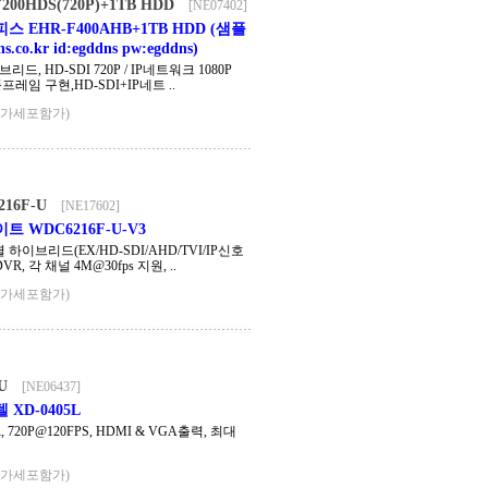
00HDS(720P)+1TB HDD
[NE07402]
스 EHR-F400AHB+1TB HDD (샘플
s.co.kr id:egddns pw:egddns)
리드, HD-SDI 720P / IP네트워크 1080P
 풀프레임 구현,HD-SDI+IP네트 ..
부가세포함가)
16F-U
[NE17602]
트 WDC6216F-U-V3
 하이브리드(EX/HD-SDI/AHD/TVI/IP신호
R, 각 채널 4M@30fps 지원, ..
부가세포함가)
U
[NE06437]
XD-0405L
, 720P@120FPS, HDMI & VGA출력, 최대
부가세포함가)