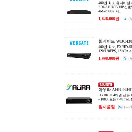
400만 화소 유니버셜 
SDI/AHD/TVI/IP신
4M@30fps 지..
1,626,000원
(
웹게이트 WDC4304
400만 화소, EX/HD
120/120FPS, 1SATA
1,998,000원
(
아우라 AHR-04H
HYBRID 4채널 전용 D
~1080i 모든카메라신
일시품절
(부