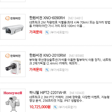
한화비전 XNO-6090RH
[NE13481]
네트워크 2M 차량번호 식별용(최대 시속 70km) 또는 원거리 방법
용 카메라(야간 가시 거리 최대 100m) 이용 ..
가격문의
(부가세포함가)
한화비전 KNO-2010RM
[NE18598]
부착형 무선영상솔루션(자석을 이용한 탈부착식 이동 장치), 네트워
크 2메가픽셀 (2.4mm) 카메라, 메모리 ..
가격문의
(부가세포함가)
하니웰 HIPTZ-2201W-IR
[NE10343]
네트워크 2.3M PTZ 카메라, 20배 광학줌, 다양한 이벤트, 지능형
영상 분석, 256프리셋 지원, IP67 생활방수..
10,725,000원
(부가세포함가)