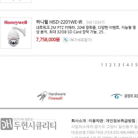
하니웰 HISD-2201WE-IR
[NE10347]
네트워크 2M PTZ 카메라, 20배 광학줌, 다양한 이벤트, 지능형 영
상 분석, 최대 32GB SD Card 장착 가능, 25..
7,758,000원
(부가세포함가)
1
|
2
|
3
|
4
|
5
회사소개
|
이용약관
|
개인정보취급방침
|
사업자소재지:경기도 고양시 일산동구 일산
대표번호:1566-7418 | FAX:031-696-6486 | E-