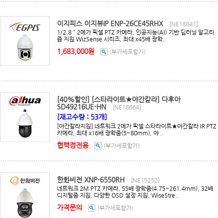
이지피스 이지뷰IP ENP-26CE45RHX
[NE18841]
1/2.8＂2메가 픽셀 PTZ 카메라, 인공지능(AI) 기반 딥러닝 알고리
즘 지원 WizSense 시리즈, 최대 x45배 광학..
1,683,000원
(부가세포함가)
[40%할인] [스타라이트★야간칼라] 다후아
SD49216UE-HN
[NE18664]
[재고수량 : 53개]
[야간칼라지원] 네트워크 2메가 픽셀 스타라이트★야간칼라 IR PTZ
카메라, 최대 x16배 광학줌(5~80mm), 야 ..
협력점전용
(부가세포함가)
한화비전 XNP-6550RH
[NE15252]
네트워크 2M PTZ 카메라, 55배 광학줌(4.75~261.4mm), 32배
디지털줌 지원, 다양한 OSD 설정 지원, WiseStre..
가격문의
(부가세포함가)