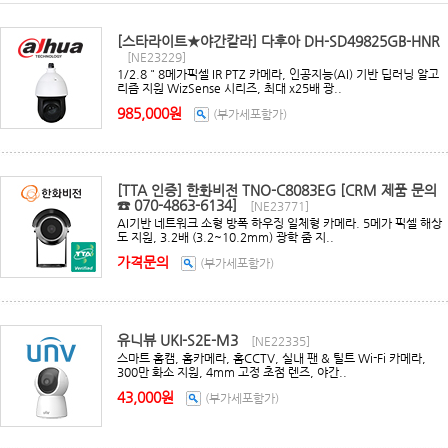
[스타라이트★야간칼라] 다후아 DH-SD49825GB-HNR
[NE23229]
1/2.8＂8메가픽셀 IR PTZ 카메라, 인공지능(AI) 기반 딥러닝 알고
리즘 지원 WizSense 시리즈, 최대 x25배 광..
985,000원
(부가세포함가)
[TTA 인증] 한화비전 TNO-C8083EG [CRM 제품 문의
☎ 070-4863-6134]
[NE23771]
AI기반 네트워크 소형 방폭 하우징 일체형 카메라. 5메가 픽셀 해상
도 지원, 3.2배 (3.2~10.2mm) 광학 줌 지..
가격문의
(부가세포함가)
유니뷰 UKI-S2E-M3
[NE22335]
스마트 홈캠, 홈카메라, 홈CCTV, 실내 팬 & 틸트 Wi-Fi 카메라,
300만 화소 지원, 4mm 고정 초점 렌즈, 야간..
43,000원
(부가세포함가)