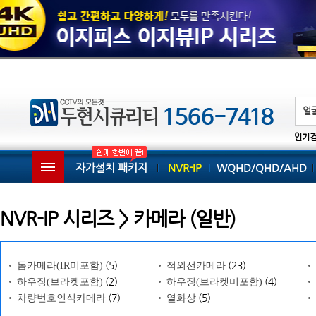
인기
자가설치 패키지
NVR-IP
WQHD/QHD/AHD
NVR-IP 시리즈 > 카메라 (일반)
(5)
(23)
돔카메라(IR미포함)
적외선카메라
(2)
(4)
하우징(브라켓포함)
하우징(브라켓미포함)
(7)
(5)
차량번호인식카메라
열화상