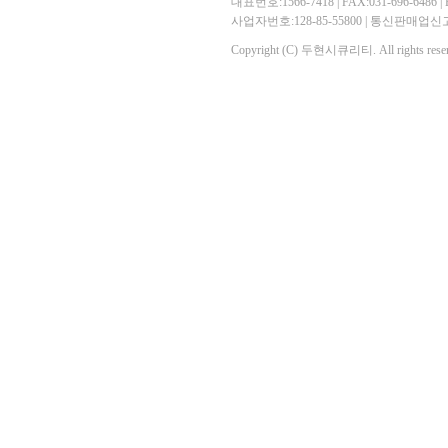
대표번호:1566-7418 | FAX:031-696-6486 | E-
사업자번호:128-85-55800 | 통신판매
Copyright (C) 두현시큐리티. All rights reser