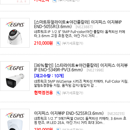
[스마트듀얼라이트★야간풀칼라] 이지피스 이지뷰IP
END-505SR(3.6mm)
[NE23887]
네트워크 IP 1/2.9” 5MP Full-color(야간 풀칼라) 돔적외선 카메
라,3.6mm 고정 초점 렌즈, 야간 가시 거리 ..
210,000원
(부가세포함가)
[36%할인] [스타라이트★야간풀칼라] 이지피스 이지뷰
IP ENO-5349R-PV(3.6mm)
[NE21998]
[재고수량 : 10개]
네트워크 5MP WizSense 시리즈 적외선 카메라, Full-Color 지원,
알람&경광등 지원, 움직임 감지/침입자 감 ..
협력점전용
(부가세포함가)
이지피스 이지뷰IP END-525SR(3.6mm)
[NE20255]
네트워크 1/2.7” 5메가픽셀 CMOS 돔적외선 카메라, 3.6mm 초
점 렌즈, IR LED 2EA, 야간 가시 거리 최대 30m..
230,000원
(부가세포함가)