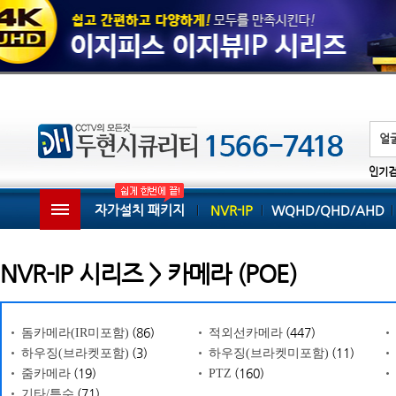
인기
자가설치 패키지
NVR-IP
WQHD/QHD/AHD
NVR-IP 시리즈 > 카메라 (POE)
(86)
(447)
돔카메라(IR미포함)
적외선카메라
(3)
(11)
하우징(브라켓포함)
하우징(브라켓미포함)
(19)
(160)
줌카메라
PTZ
(71)
기타/특수