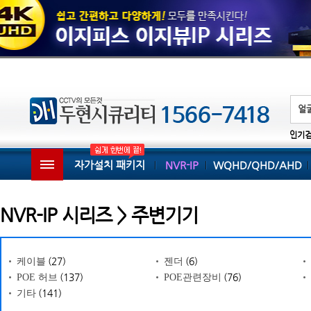
인기
자가설치 패키지
NVR-IP
WQHD/QHD/AHD
NVR-IP 시리즈 > 주변기기
(27)
(6)
케이블
젠더
(137)
(76)
POE 허브
POE관련장비
(141)
기타