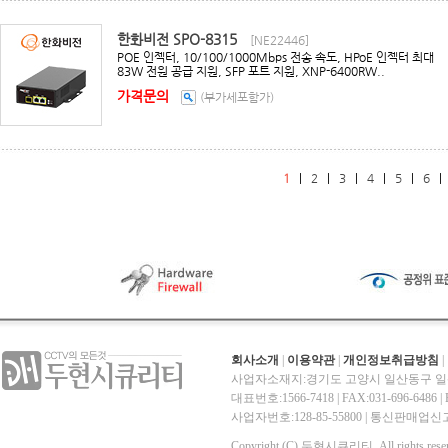
한화비전 SPO-8315
[NE22446]
POE 인젝터, 10/100/1000Mbps 전송 속도, HPoE 인젝터 최대
83W 전원 공급 지원, SFP 포트 지원, XNP-6400RW..
가격문의
(부가세포함가)
1
|
2
|
3
|
4
|
5
|
6
회사소개
|
이용약관
|
개인정보취급방침
|
사업자소재지:경기도 고양시 일산동구 일산
대표번호:1566-7418 | FAX:031-696-6486 | E-
사업자번호:128-85-55800 | 통신판매
Copyright (C) 두현시큐리티. All rights reser