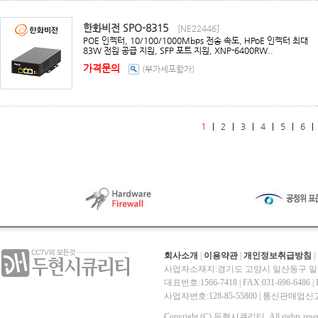
한화비전 SPO-8315
[NE22446]
POE 인젝터, 10/100/1000Mbps 전송 속도, HPoE 인젝터 최대
83W 전원 공급 지원, SFP 포트 지원, XNP-6400RW..
가격문의
(부가세포함가)
1
|
2
|
3
|
4
|
5
|
6
회사소개
|
이용약관
|
개인정보취급방침
|
사업자소재지:경기도 고양시 일산동구 일산
대표번호:1566-7418 | FAX:031-696-6486 | E-
사업자번호:128-85-55800 | 통신판매
Copyright (C) 두현시큐리티. All rights reser