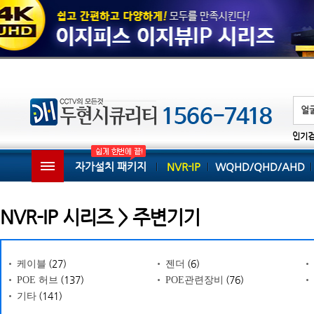
인기
자가설치 패키지
NVR-IP
WQHD/QHD/AHD
NVR-IP 시리즈 > 주변기기
(27)
(6)
케이블
젠더
(137)
(76)
POE 허브
POE관련장비
(141)
기타