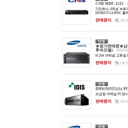
CNB MDF-1212
52만화소 4채널 녹화기,
HDMI/VGA/BNC 출
판매중지
(부
★원가판매중★삼성테크
후속모델)
[NE014
H.264 16채널 고화질
판매중지
(부
IDIS(아이디스) PC
보급형 16채널 PC방식 
판매중지
(부