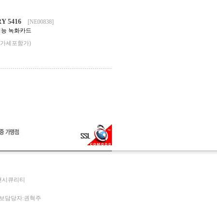
 5416
[NE00838]
 고성능 녹화카드
부가세포함가)
두현시큐리티
개인정보담당자:권혁주