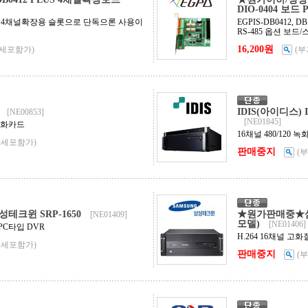
DIO-0404 보드
PLUS 4채널확장용 슬롯으로 단독으론 사용이
EGPIS-DB0412, D
RS-485 옵션 보
16,200원
세포함가)
(
IDIS(아이디스) I
[NE00853]
[NE01845]
 녹화카드
16채널 480/120 녹
가세포함가)
판매중지
(
크윈 SRP-1650
★원가판매중★삼성테
[NE01409]
모델)
[NE01406]
 PC타입 DVR
H.264 16채널 고화
가세포함가)
판매중지
(