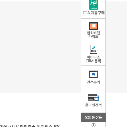
TTA 제품구매
한화비전
가이드
아이디스
CRM 등록
견적문의
온라인견적
(1)
가에서64%할인중★ 이지피스 HY