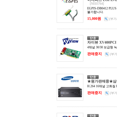
[NE03764]
EGPIS-DB0412 
불가합니다.
15,000원
(부가
자이뷰 XV400PCI
4채널 30/30 보급형
판매중지
(부
★원가판매중★삼성테
H.264 16채널 고화질
판매중지
(부