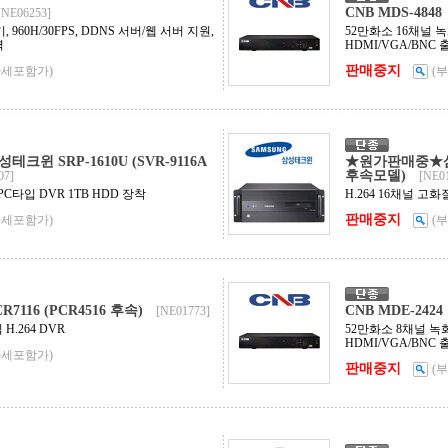
CNB MDS-4848
[NE06253]
 960H/30FPS, DDNS 서버/웹 서버 지원,
52만화소 16채널 녹화
력
HDMI/VGA/BNC 
판매중지
가세포함가)
(
윈 SRP-1610U (SVR-9116A
★원가판매중★삼성테
후속모델)
07]
[NE0
 PC타입 DVR 1TB HDD 장착
H.264 16채널 고화
판매중지
가세포함가)
(
R7116 (PCR4516 후속)
CNB MDE-2424
[NE01773]
H.264 DVR
52만화소 8채널 녹화기
HDMI/VGA/BNC 
가세포함가)
판매중지
(