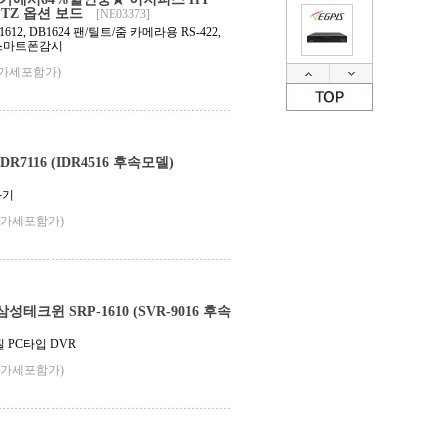
 PTZ 옵션 보드
[NE03373]
B1612, DB1624 팬/틸트/줌 카메라용 RS-422,
드/스마트폰감시
부가세포함가)
DR7116 (IDR4516 후속모델)
화기
부가세포함가)
크윈 SRP-1610 (SVR-9016 후속
질 PC타입 DVR
부가세포함가)