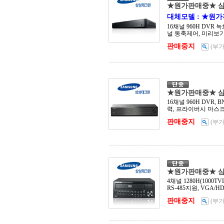
★원가판매중★ 삼성
대체모델 : ★원가
16채널 960H DVR 녹
널 동축제어, 미리보
판매중지
(부
★원가판매중★ 삼성
16채널 960H DVR, 
력, 프라이버시 마스크 
판매중지
(부
★원가판매중★ 삼성
4채널 1280H(1000T
RS-485지원, VGA/HD
판매중지
(부