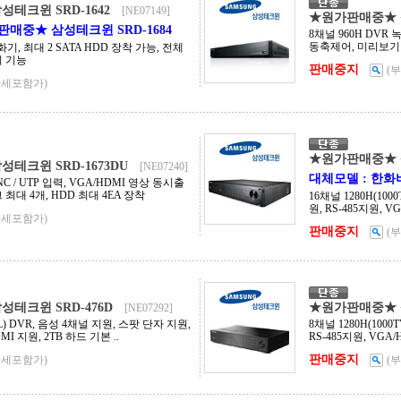
테크윈 SRD-1642
[NE07149]
★원가판매중★ 삼
판매중★ 삼성테크윈 SRD-1684
8채널 960H DVR 
동축제어, 미리보기
화기, 최대 2 SATA HDD 장착 가능, 전체
기 기능
판매중지
(
가세포함가)
★원가판매중★ 삼
테크윈 SRD-1673DU
[NE07240]
대체모델 : 한화비
BNC / UTP 입력, VGA/HDMI 영상 동시출
최대 4개, HDD 최대 4EA 장착
16채널 1280H(10
원, RS-485지원, V
가세포함가)
판매중지
(
테크윈 SRD-476D
★원가판매중★ 삼
[NE07292]
VL) DVR, 음성 4채널 지원, 스팟 단자 지원,
8채널 1280H(100
MI 지원, 2TB 하드 기본 ..
RS-485지원, VGA/
판매중지
가세포함가)
(