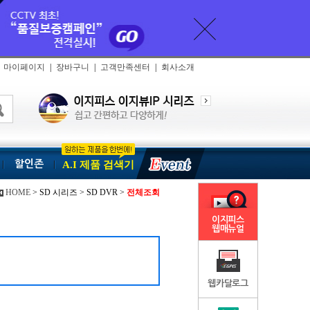
마이페이지
|
장바구니
|
고객만족센터
|
회사소개
할인존
A.I 제품 검색기
HOME
> SD 시리즈 > SD DVR >
전체조회
이지피스
웹매뉴얼
웹카달로그