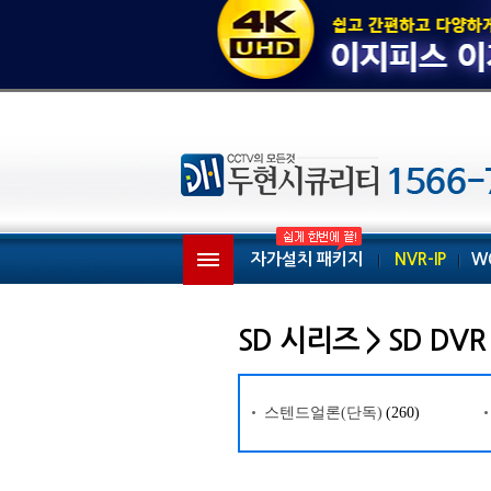
자가설치 패키지
NVR-IP
W
SD 시리즈 > SD DVR
스텐드얼론(단독)
(260)