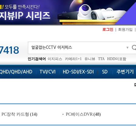
로그인
|
회원가입
|
▼
인기검색어
이지피스
카메라1+1
유니뷰
TTA
HDD미포함
QHD/QHD/AHD
TVI/CVI
HD-SDI/EX-SDI
SD
주변기기
PC장착 카드형
(14)
PC베이스DVR
(48)