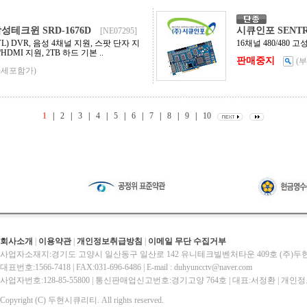
테크윈 SRD-1676D
시큐인포 SENTRY
[NE07295]
TVL) DVR, 음성 4채널 지원, 스팟 단자 지
16채널 480/480
/HDMI 지원, 2TB 하드 기본 ..
판매중지
(
가세포함가)
1
|
2
|
3
|
4
|
5
|
6
|
7
|
8
|
9
|
10
회사소개
|
이용약관
|
개인정보취급방침
|
이메일 무단 수집거부
사업자소재지:경기도 고양시 일산동구 일산로 142 유니테크빌벤처타운 409호 (주)
대표번호:1566-7418 | FAX:031-696-6486 | E-mail : duhyuncctv@naver.com
사업자번호:128-85-55800 | 통신판매업신고번호:경기고양 764호 | 대표:서정환 | 
Copyright (C) 두현시큐리티. All rights reserved.