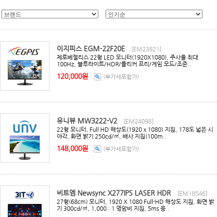
이지피스 EGM-22F20E
[EM23821]
제로베젤리스 22형 LED 모니터(1920X1080), 주사율 최대
100Hz, 블루라이트/HDR/플리커 프리/게임 모드/조준..
120,000원
(부가세포함가)
유니뷰 MW3222-V2
[EM24098]
22형 모니터, Full HD 해상도(1920 x 1080) 지원, 178도 넓은 시
야각, 화면 밝기 250cd/㎡, 배사 지원(100m..
148,000원
(부가세포함가)
비트엠 Newsync X277IPS LASER HDR
[EM18546]
27형(68cm) 모니터, 1920 X 1080 Full-HD 해상도 지원, 화면 밝
기 300cd/㎡, 1,000 : 1 명암비 지원, 5ms 응..