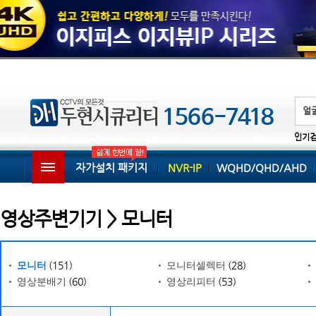
인기
자가설치 패키지
NVR-IP
WQHD/QHD/AHD
영상주변기기 > 모니터
(151)
(28)
모니터
모니터셀렉터
(60)
(53)
영상분배기
영상리피터