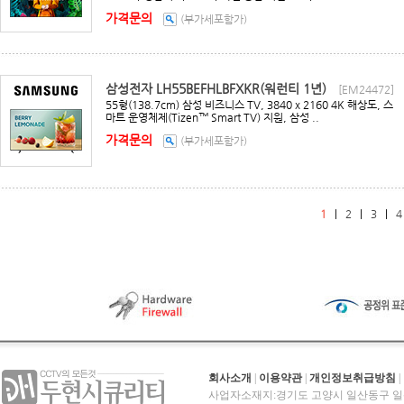
가격문의
(부가세포함가)
삼성전자 LH55BEFHLBFXKR(워런티 1년)
[EM24472]
55형(138.7cm) 삼성 비즈니스 TV, 3840 x 2160 4K 해상도, 스
마트 운영체제(Tizen™ Smart TV) 지원, 삼성 ..
가격문의
(부가세포함가)
1
|
2
|
3
|
4
회사소개
|
이용약관
|
개인정보취급방침
|
사업자소재지:경기도 고양시 일산동구 일산