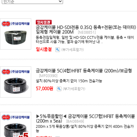
금강케이블 HD-SDI전용 0.3SQ 동축+전원(또는 데이터)
일체형 케이블 200M
[NE08851]
동축전원일체형, 일반 및 HD-SDI CCTV전용 케이블, 동축 + 데이
터선으로 사용 가능, 열과 습기에 뛰어난 내 ..
일시품절
(부가세포함가)
금강케이블 5C(4합)HFBT 동축케이블 (200m)/보급형
[MF03390]
설치 80%이상 증폭기 없이 150m 전송가능
57,000원
(부가세포함가)
▶5%묶음할인◀ 금강케이블 5C(7합)HFBT 동축케이블
(200m x 5ea)
[BA08849]
200m x 5개 묶음상품/설치 80%이상 증폭기 없이 400m 전송가
능