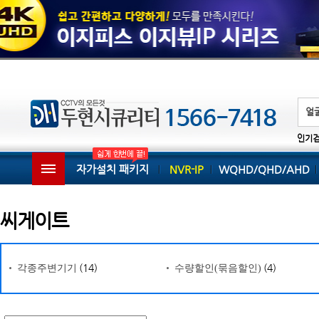
인기
자가설치 패키지
NVR-IP
WQHD/QHD/AHD
씨게이트
(14)
(4)
각종주변기기
수량할인(묶음할인)