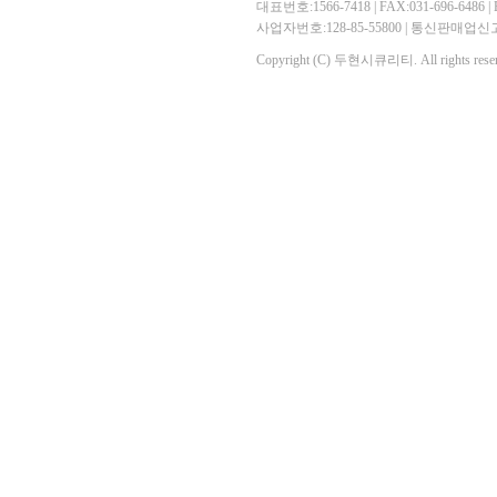
대표번호:1566-7418 | FAX:031-696-6486 | E-
사업자번호:128-85-55800 | 통신판매
Copyright (C) 두현시큐리티. All rights reser