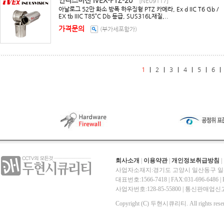
인더스비젼 IVEX-PTZ-20
[NE09117]
아날로그 52만 화소 방폭 하우징형 PTZ 카메라, Ex d IIC T6 Gb /
EX tb IIIC T85˚C Db 등급, SUS316L재질,..
가격문의
(부가세포함가)
1
|
2
|
3
|
4
|
5
|
6
회사소개
|
이용약관
|
개인정보취급방침
|
사업자소재지:경기도 고양시 일산동구 일산
대표번호:1566-7418 | FAX:031-696-6486 | E-
사업자번호:128-85-55800 | 통신판매
Copyright (C) 두현시큐리티. All rights reser