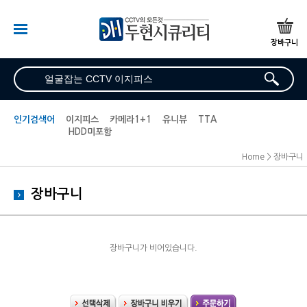
로그인
장바구니
찜하기
마이페
이지
최근 본 상품
인기검색어
이지피스
카메라1+1
유니뷰
TTA
HDD미포함
브랜드별 검색
Home > 장바구니
자가설치 패키지
장바구니
WQHD/QHD/AHD 시리
즈
TVI/CVI 시리즈
장바구니가 비어있습니다.
HD-SDI/EX-SDI 시리즈
NVR-IP 시리즈