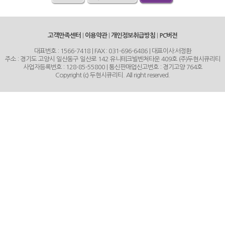
SD 시리즈
영상주변기기
고객만족센터
|
이용약관
|
개인정보취급방침
|
PC버전
설치주변기기
대표번호 : 1566-7418 | FAX : 031-696-6486 | 대표이사:서정환
주소 : 경기도 고양시 일산동구 일산로 142 유니테크빌벤처타운 409호 (주)두현시큐리티
사업자등록번호 : 128-85-55800 | 통신판매업신고번호 : 경기고양 764호
각종주변기기
Copyright (c) 두현시큐리티. All right reserved.
수량묶음
할인존
이벤트