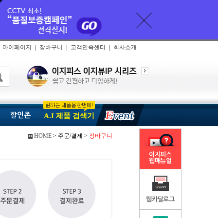
마이페이지
|
장바구니
|
고객만족센터
|
회사소개
할인존
A.I 제품 검색기
HOME
> 주문/결제 >
장바구니
이지피스
웹매뉴얼
웹카달로그