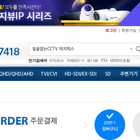
로그인
|
회원가입
|
▼
인기검색어
이지피스
카메라1+1
유니뷰
TTA
HDD미포함
QHD/QHD/AHD
TVI/CVI
HD-SDI/EX-SDI
SD
주변기기