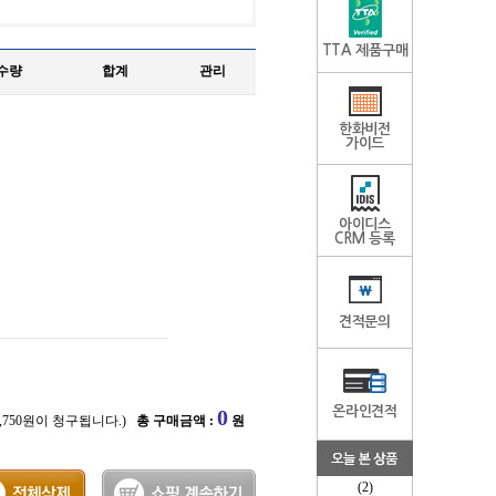
TTA 제품구매
수량
합계
관리
한화비전
가이드
아이디스
CRM 등록
견적문의
온라인견적
0
2,750원이 청구됩니다.)
총 구매금액 :
원
(2)