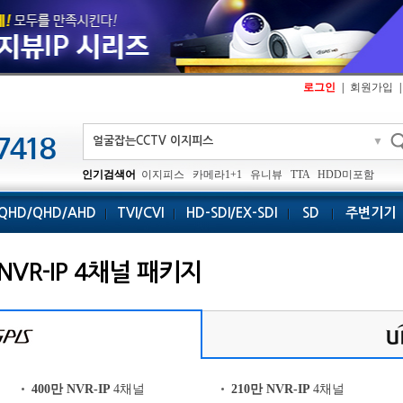
로그인
|
회원가입
|
▼
인기검색어
이지피스
카메라1+1
유니뷰
TTA
HDD미포함
QHD/QHD/AHD
TVI/CVI
HD-SDI/EX-SDI
SD
주변기기
VR-IP 4채널 패키지
400만 NVR-IP
4채널
210만 NVR-IP
4채널