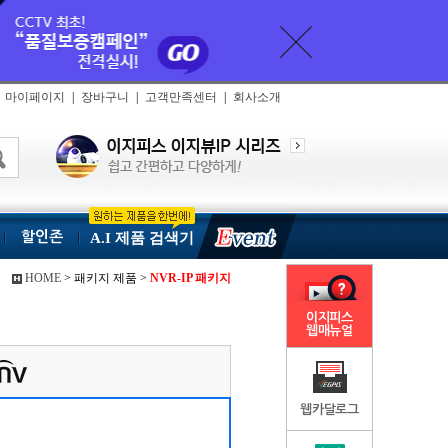
마이페이지
|
장바구니
|
고객만족센터
|
회사소개
할인존
A.I 제품 검색기
HOME
> 패키지 제품 >
NVR-IP 패키지
이지피스
웹매뉴얼
웹카달로그