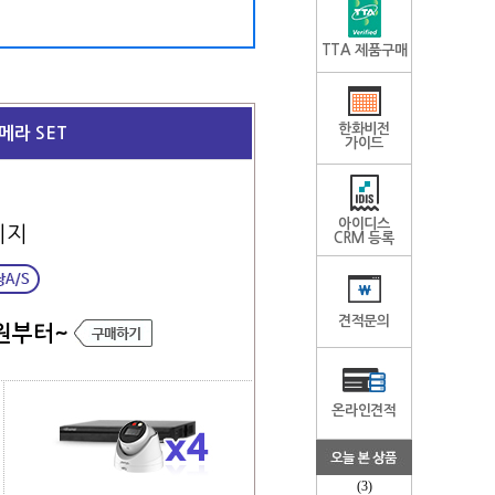
TTA 제품구매
한화비전
메라 SET
가이드
아이디스
키지
CRM 등록
견적문의
원부터~
온라인견적
(3)