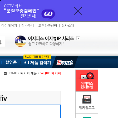
마이페이지
|
장바구니
|
고객만족센터
|
회사소개
할인존
A.I 제품 검색기
HOME
> 패키지 제품 >
WQHD 패키지
이지피스
웹매뉴얼
웹카달로그