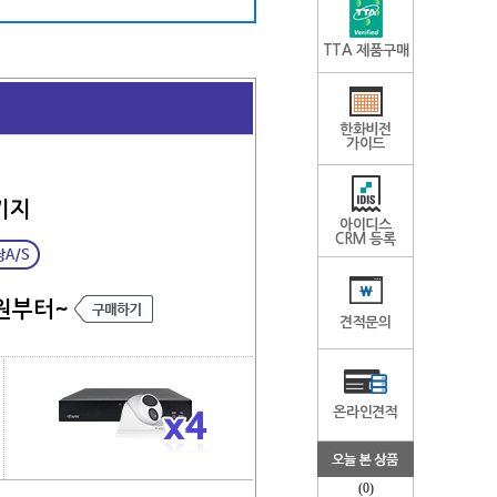
TTA 제품구매
한화비전
가이드
키지
아이디스
CRM 등록
원부터~
견적문의
온라인견적
(0)