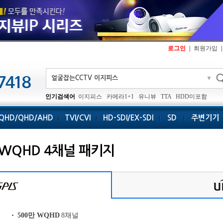
로그인
|
회원가입
|
▼
인기검색어
이지피스
카메라1+1
유니뷰
TTA
HDD미포함
QHD/QHD/AHD
TVI/CVI
HD-SDI/EX-SDI
SD
주변기기
WQHD 4채널 패키지
500만 WQHD
8채널