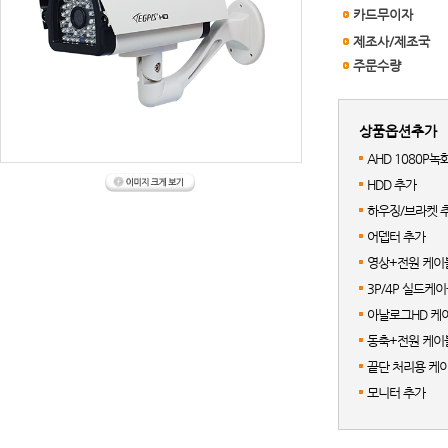
카드무이자
제조사/제조국
주문수량
상품옵션추가
AHD 1080P녹
HDD 추가
하우징/브라켓 
어뎁터 추가
영상+전원 케이블
3P/4P 실드케
아날로그HD 케이
동축+전원 케이블
끝단 처리용 케이
모니터 추가