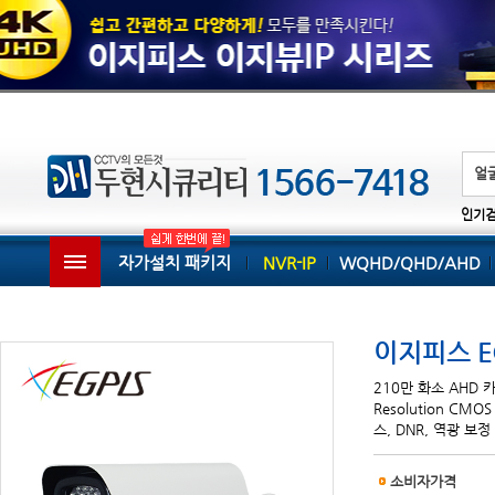
인기
자가설치 패키지
NVR-IP
WQHD/QHD/AHD
이지피스 EG
210만 화소 AHD 카메
Resolution CMO
스, DNR, 역광 보
소비자가격