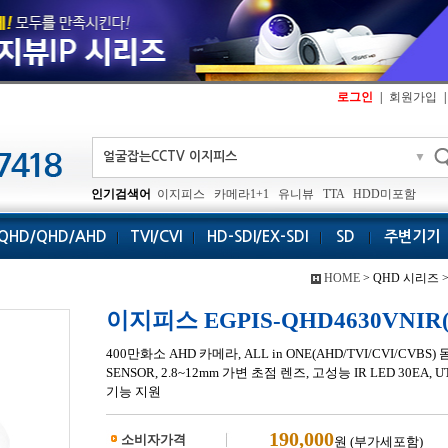
로그인
|
회원가입
|
▼
인기검색어
이지피스
카메라1+1
유니뷰
TTA
HDD미포함
QHD/QHD/AHD
TVI/CVI
HD-SDI/EX-SDI
SD
주변기기
HOME
> QHD 시리즈 
이지피스 EGPIS-QHD4630VNIR(D
400만화소 AHD 카메라, ALL in ONE(AHD/TVI/CVI/CVBS) 
SENSOR, 2.8~12mm 가변 초점 렌즈, 고성능 IR LED 30EA
기능 지원
190,000
소비자가격
원 (부가세포함)