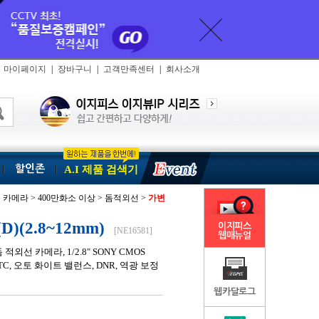
마이페이지
|
장바구니
|
고객만족센터
|
회사소개
할인존
A.I 제품 검색기
> 카메라 > 400만화소 이상 > 돔적외선 >
가변
)(2.8~12mm)
이지피스
[NE16581]
웹매뉴얼
돔 적외선 카메라, 1/2.8" SONY CMOS
, UTC, 오토 화이트 밸런스, DNR, 역광 보정
웹카달로그