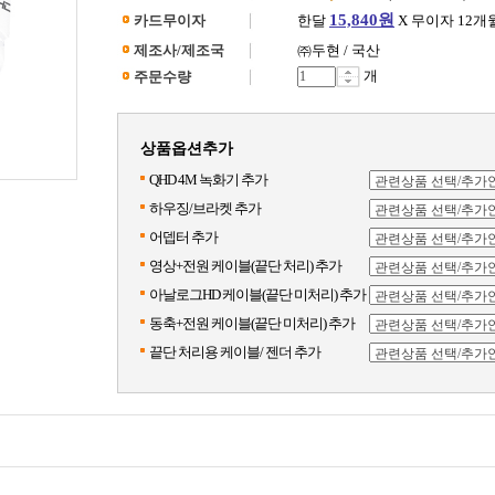
15,840원
카드무이자
한달
X 무이자 12개
제조사/제조국
㈜두현 / 국산
개
주문수량
상품옵션추가
QHD 4M 녹화기 추가
하우징/브라켓 추가
어뎁터 추가
영상+전원 케이블(끝단 처리) 추가
아날로그HD 케이블(끝단 미처리) 추가
동축+전원 케이블(끝단 미처리) 추가
끝단 처리용 케이블/ 젠더 추가