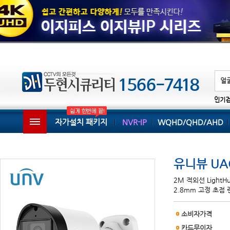
인기
자가설치 패키지
NVR-IP
WQHD/QHD/AHD
유니뷰 UAC
2M 적외선 LightH
2.8mm 고정 초점 
소비자가격
카드무이자