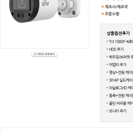
제조사/제조국
주문수량
상품옵션추가
TVI 1080P 녹
HDD 추가
하우징/브라켓 
어뎁터 추가
영상+전원 케이블
3P/4P 실드케
아날로그HD 케이
동축+전원 케이블
끝단 처리용 케이
모니터 추가