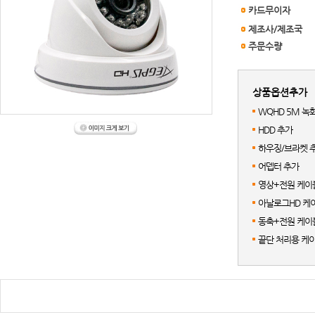
카드무이자
제조사/제조국
주문수량
상품옵션추가
WQHD 5M 녹
HDD 추가
하우징/브라켓 
어뎁터 추가
영상+전원 케이블
아날로그HD 케이
동축+전원 케이블
끝단 처리용 케이