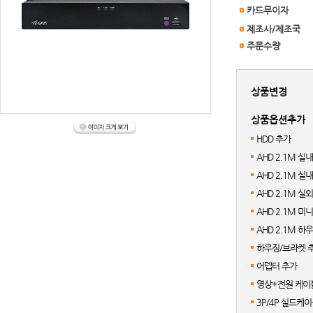
카드무이자
제조사/제조국
주문수량
상품변경
상품옵션추가
HDD 추가
AHD 2.1M 실
AHD 2.1M 
AHD 2.1M 
AHD 2.1M 
AHD 2.1M 
하우징/브라켓 
어뎁터 추가
영상+전원 케이블
3P/4P 실드케