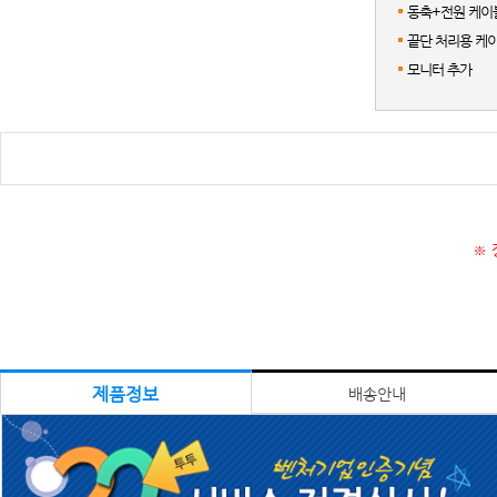
동축+전원 케이블
끝단 처리용 케이
모니터 추가
※ 
제품정보
배송안내