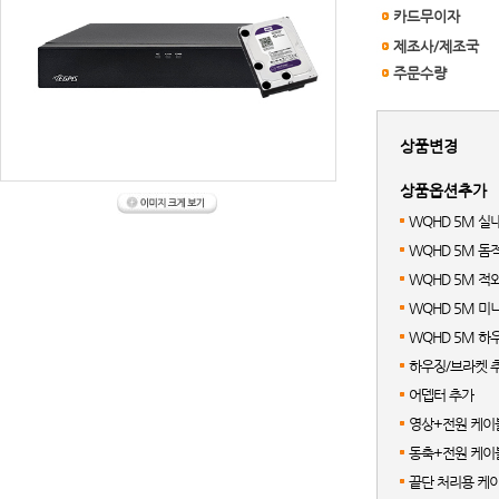
카드무이자
제조사/제조국
주문수량
상품변경
상품옵션추가
WQHD 5M 실
WQHD 5M 
WQHD 5M 적
WQHD 5M 
WQHD 5M 하
하우징/브라켓 
어뎁터 추가
영상+전원 케이블
동축+전원 케이블
끝단 처리용 케이