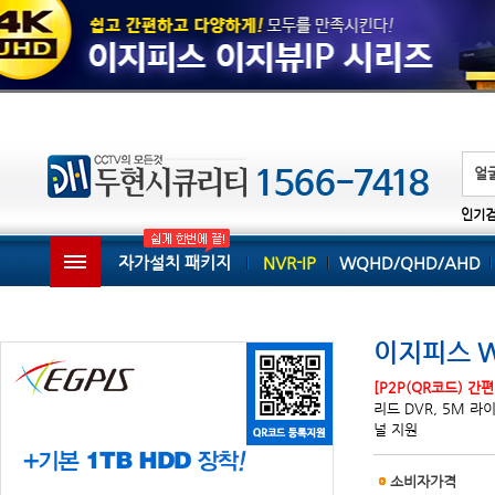
인기
자가설치 패키지
NVR-IP
WQHD/QHD/AHD
이지피스 WQ
[P2P(QR코드) 간
리드 DVR, 5M 라이브
널 지원
소비자가격