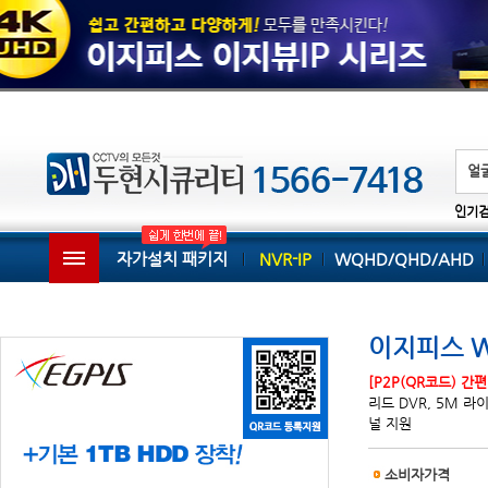
인기
자가설치 패키지
NVR-IP
WQHD/QHD/AHD
이지피스 WQ
[P2P(QR코드) 간
리드 DVR, 5M 라이브
널 지원
소비자가격