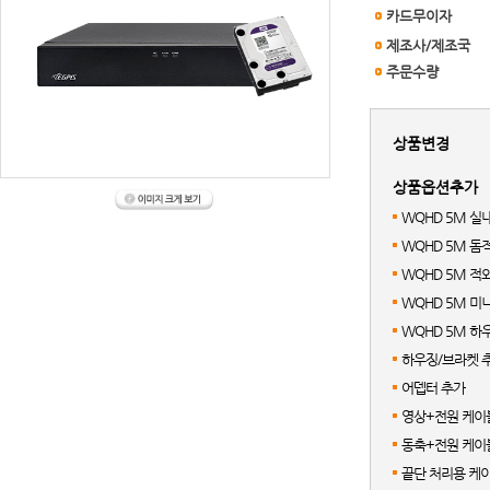
카드무이자
제조사/제조국
주문수량
상품변경
상품옵션추가
WQHD 5M 실
WQHD 5M 
WQHD 5M 적
WQHD 5M 
WQHD 5M 하
하우징/브라켓 
어뎁터 추가
영상+전원 케이블
동축+전원 케이블
끝단 처리용 케이