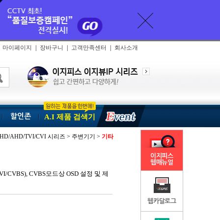
마이페이지
|
장바구니
|
고객만족센터
|
회사소개
할인존
A.I 제품 검색기
HD/AHD/TVI/CVI 시리즈 > 주변기기 >
기타
이지피스
웹매뉴얼
/CVBS), CVBS모드상 OSD 설정 및 제
웹카달로그