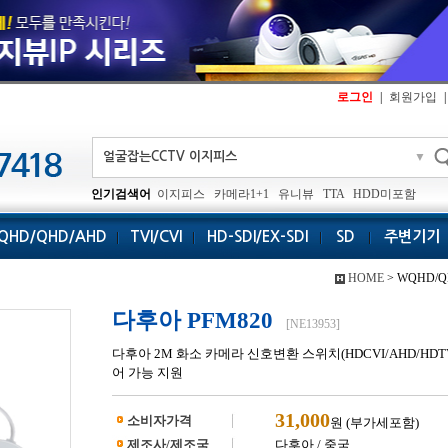
로그인
|
회원가입
|
▼
인기검색어
이지피스
카메라1+1
유니뷰
TTA
HDD미포함
QHD/QHD/AHD
TVI/CVI
HD-SDI/EX-SDI
SD
주변기기
HOME
> WQHD/Q
다후아 PFM820
[NE13953]
다후아 2M 화소 카메라 신호변환 스위치(HDCVI/AHD/HDTVI
어 가능 지원
31,000
소비자가격
원 (부가세포함)
제조사/제조국
다후아 / 중국