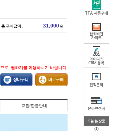
TTA 제품구매
총 구매금액
:
원
한화비전
가이드
아이디스
CRM 등록
지므로,
찜하기를 이용
하시기 바랍니다.
견적문의
교환/환불안내
온라인견적
(1)