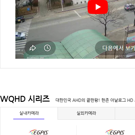
WQHD 시리즈
대한민국 AHD의 끝판왕! 현존 아날로그 HD
실내카메라
실외카메라