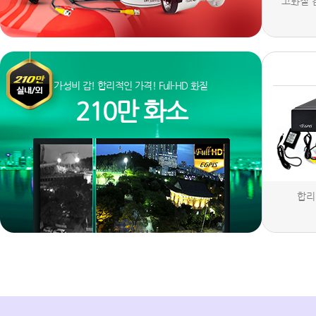
고화질 
가성비 갑! 합리적인 가격! Full-HD 화질
210만 화소
합리