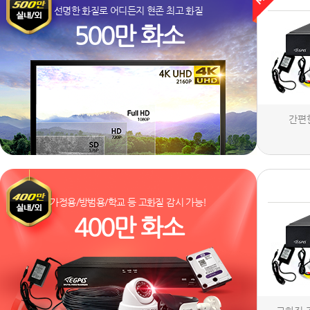
선명한 화질로 어디든지 현존 최고 화질
500만 화소
간편
가정용/방범용/학교 등 고화질 감시 가능!
400만 화소