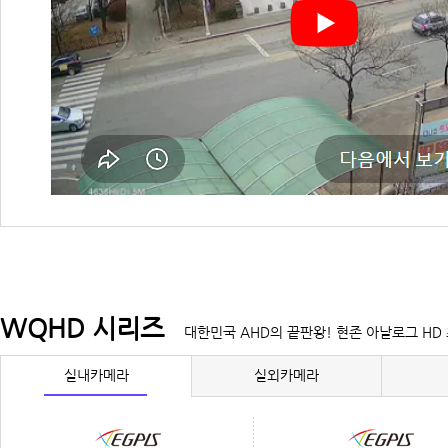
WQHD 시리즈
대한민국 AHD의 끝판왕! 현존 아날로그 HD
실내카메라
실외카메라