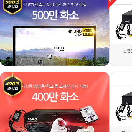
선명한 화질로 어디든지 현존 최고 화질
500만 화소
간편
가정용/방범용/학교 등 고화질 감시 가능!
400만 화소