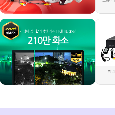
고화질 
가성비 갑! 합리적인 가격! Full-HD 화질
210만 화소
합리