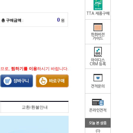
TTA 제품구매
총 구매금액
:
원
한화비전
가이드
아이디스
CRM 등록
지므로,
찜하기를 이용
하시기 바랍니다.
견적문의
교환/환불안내
온라인견적
(1)