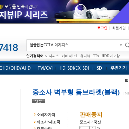
로그인
|
회원가입
|
▼
인기검색어
이지피스
카메라1+1
유니뷰
TTA
HDD미포함
QHD/QHD/AHD
TVI/CVI
HD-SDI/EX-SDI
SD
주변기기
중소사 벽부형 돔브라켓(블랙)
[MB
판매중지
소비자가격
제조사/제조국
중소사 / 국산
개
주문수량