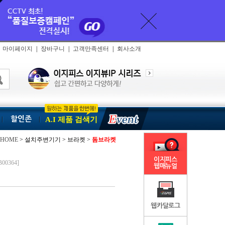
마이페이지
|
장바구니
|
고객만족센터
|
회사소개
할인존
A.I 제품 검색기
HOME
> 설치주변기기 > 브라켓 >
돔브라켓
이지피스
00364]
웹매뉴얼
웹카달로그