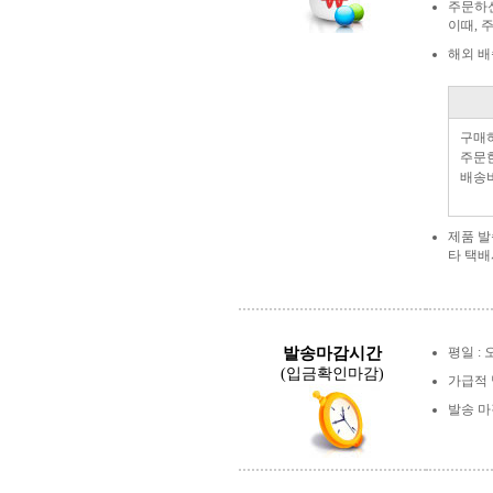
주문하
이때, 
해외 배
구매
주문한
배송
제품 
타 택배
발송마감시간
평일 : 
(입금확인마감)
가급적 
발송 마