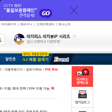
마이페이지
|
장바구니
|
고객만족센터
|
회사소개
할인존
A.I 제품 검색기
E
> 각종주변기기 > 공유기/허브 >
POE 허브
이지피스
웹매뉴얼
oE+ 지원, 최대 전력 150W 지원 가능,
랙
웹카달로그
월 (매장 방문 카드 결제건은 제외)