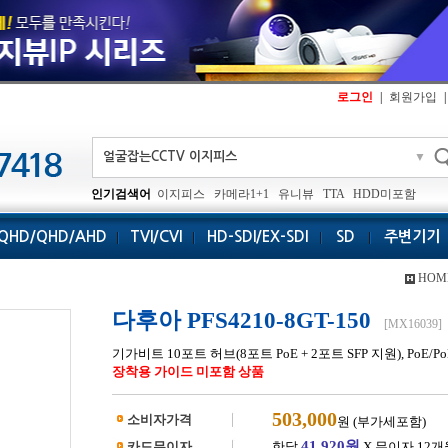
로그인
|
회원가입
|
▼
인기검색어
이지피스
카메라1+1
유니뷰
TTA
HDD미포함
QHD/QHD/AHD
TVI/CVI
HD-SDI/EX-SDI
SD
주변기기
HOM
다후아 PFS4210-8GT-150
[MX16039]
기가비트 10포트 허브(8포트 PoE + 2포트 SFP 지원), PoE/P
장착용 가이드 미포함 상품
503,000
소비자가격
원 (부가세포함)
41,920원
카드무이자
한달
X 무이자 12개