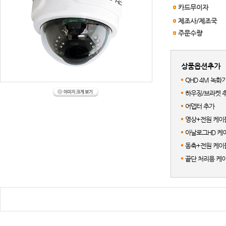
카드무이자
제조사/제조국
주문수량
상품옵션추가
QHD 4M 녹화
하우징/브라켓 
어뎁터 추가
영상+전원 케이블
아날로그HD 케이
동축+전원 케이블
끝단 처리용 케이