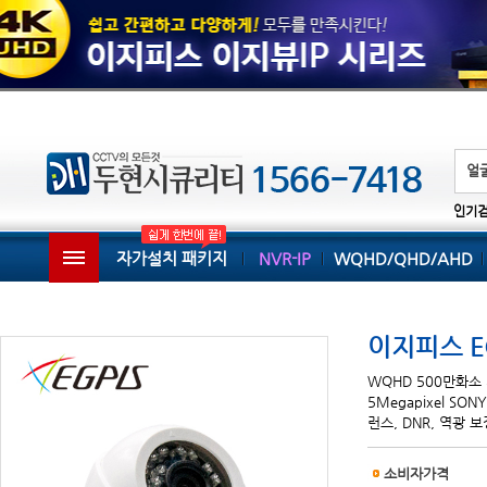
인기
자가설치 패키지
NVR-IP
WQHD/QHD/AHD
이지피스 EG
WQHD 500만화소 카
5Megapixel SON
런스, DNR, 역광 
소비자가격