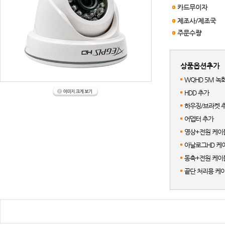
카드무이자
제조사/제조국
주문수량
상품옵션추가
WQHD 5M 녹
HDD 추가
하우징/브라켓 
어뎁터 추가
영상+전원 케이블
아날로그HD 케이
동축+전원 케이블
끝단 처리용 케이