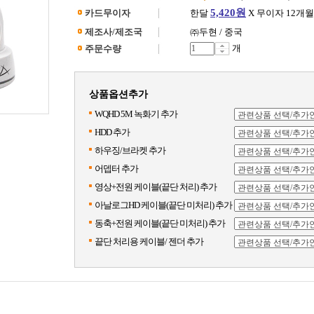
5,420원
카드무이자
한달
X 무이자 12개월
제조사/제조국
㈜두현 / 중국
개
주문수량
상품옵션추가
WQHD 5M 녹화기 추가
HDD 추가
하우징/브라켓 추가
어뎁터 추가
영상+전원 케이블(끝단 처리) 추가
아날로그HD 케이블(끝단 미처리) 추가
동축+전원 케이블(끝단 미처리) 추가
끝단 처리용 케이블/ 젠더 추가