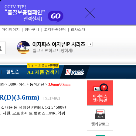
마이페이지
|
장바구니
|
고객만족센터
|
회사소개
할인존
A.I 제품 검색기
라 > 500만 이상 > 돔적외선 >
3.6mm/3.7mm
(D)(3.6mm)
이지피스
[NE17492]
웹매뉴얼
S) 실내용 돔 적외선 카메라, 1/2.5" 500만
 UTC 지원, 오토 화이트 밸런스, DNR, 역광
웹카달로그