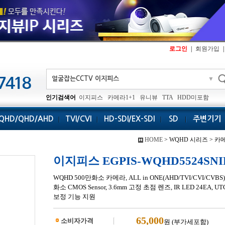
로그인
|
회원가입
|
▼
인기검색어
이지피스
카메라1+1
유니뷰
TTA
HDD미포함
QHD/QHD/AHD
TVI/CVI
HD-SDI/EX-SDI
SD
주변기기
HOME
> WQHD 시리즈 > 카메
이지피스 EGPIS-WQHD5524SNIR
WQHD 500만화소 카메라, ALL in ONE(AHD/TVI/CVI/CVB
화소 CMOS Sensor, 3.6mm 고정 초점 렌즈, IR LED 24EA,
보정 기능 지원
65,000
소비자가격
원 (부가세포함)