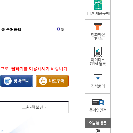
TTA 제품구매
총 구매금액
:
원
한화비전
가이드
아이디스
CRM 등록
지므로,
찜하기를 이용
하시기 바랍니다.
견적문의
교환/환불안내
온라인견적
(6)