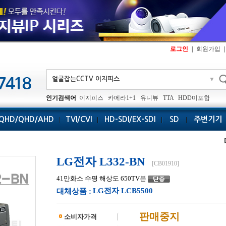
로그인
|
회원가입
|
▼
인기검색어
이지피스
카메라1+1
유니뷰
TTA
HDD미포함
QHD/QHD/AHD
TVI/CVI
HD-SDI/EX-SDI
SD
주변기기
LG전자 L332-BN
[CB01910]
41만화소 수평 해상도 650TV본
LG전자 LCB5500
대체상품 :
판매중지
소비자가격