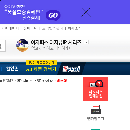
마이페이지
|
장바구니
|
고객만족센터
|
회사소개
할인존
A.I 제품 검색기
HOME
> SD 시리즈 > SD 카메라 >
박스형
이지피스
웹매뉴얼
웹카달로그