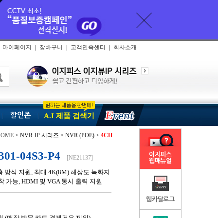
마이페이지
|
장바구니
|
고객만족센터
|
회사소개
할인존
A.I 제품 검색기
HOME
> NVR-IP 시리즈 > NVR (POE) >
4CH
1-04S3-P4
이지피스
[NE21137]
웹매뉴얼
4 압축 방식 지원, 최대 4K(8M) 해상도 녹화지
 장착 가능, HDMI 및 VGA 동시 출력 지원
웹카달로그
월 (매장 방문 카드 결제건은 제외)