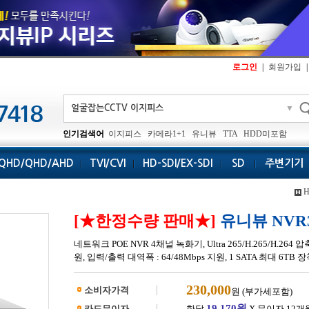
로그인
|
회원가입
|
▼
인기검색어
이지피스
카메라1+1
유니뷰
TTA
HDD미포함
QHD/QHD/AHD
TVI/CVI
HD-SDI/EX-SDI
SD
주변기기
[★한정수량 판매★]
유니뷰 NVR30
네트워크 POE NVR 4채널 녹화기, Ultra 265/H.265/H.26
원, 입력/출력 대역폭 : 64/48Mbps 지원, 1 SATA 최대 6TB
230,000
소비자가격
원 (부가세포함)
19,170원
카드무이자
한달
X 무이자 12개