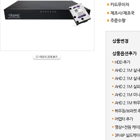
카드무이자
제조사/제조국
주문수량
상품변경
상품옵션추가
HDD 추가
AHD 2.1M 실
AHD 2.1M 
AHD 2.1M 
AHD 2.1M 
AHD 2.1M 
하우징/브라켓 
어뎁터 추가
영상+전원 케이블
3P/4P 실드케