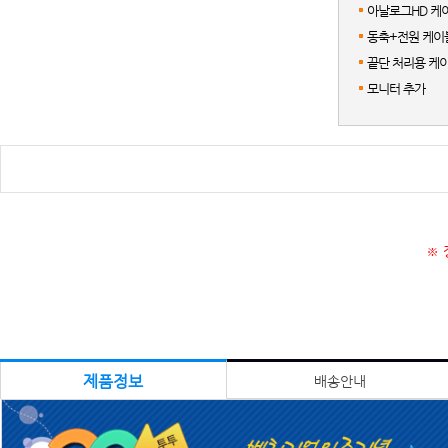
아날로그HD 케이
동축+전원 케이블
끝단 처리용 케이
모니터 추가
※ 
제품정보
배송안내