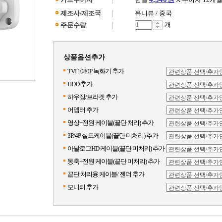
제조사/제조국
유니뷰 / 중국
개
주문수량
상품옵션추가
TVI 1080P 녹화기 추가
HDD 추가
하우징/브라켓 추가
어뎁터 추가
영상+전원 케이블(끝단 처리) 추가
3P/4P 실드케이블(끝단 미처리) 추가
아날로그HD 케이블(끝단 미처리) 추가
동축+전원 케이블(끝단 미처리) 추가
끝단 처리용 케이블/ 젠더 추가
모니터 추가