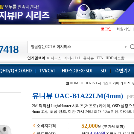
로그인
|
회원가입
|
▼
인기검색어
이지피스
카메라1+1
유니뷰
TTA
HDD미포함
QHD/QHD/AHD
TVI/CVI
HD-SDI/EX-SDI
SD
주변기기
HOME
> HD-TVI 시리즈 > 카메라 > 2
유니뷰 UAC-B1A22LM(4mm)
[NE
2M 적외선 LightHunter 시리즈(저조도) 카메라, OSD 설정으로
4mm 고정 초점 렌즈, 야간 가시 거리 최대 40m 지원, 마이크 내
52,000
소비자가격
원 (부가세포함)
4,340원
카드무이자
한달
X 무이자 12개월