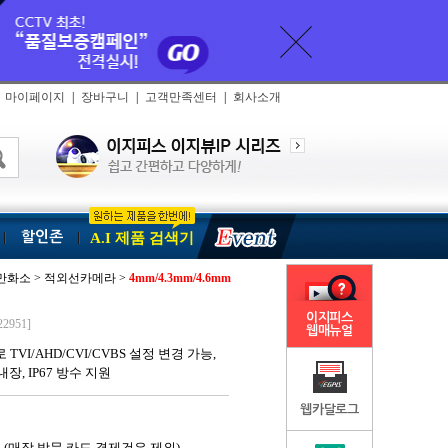
마이페이지
|
장바구니
|
고객만족센터
|
회사소개
할인존
A.I 제품 검색기
10만화소 > 적외선카메라 >
4mm/4.3mm/4.6mm
이지피스
22951]
웹매뉴얼
 TVI/AHD/CVI/CVBS 설정 변경 가능,
장, IP67 방수 지원
웹카달로그
 (매장 방문 카드 결제건은 제외)