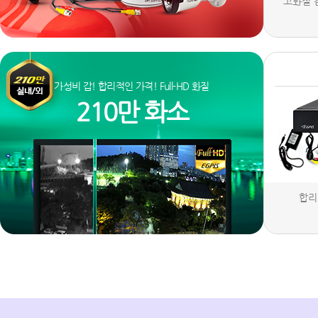
고화질 
가성비 갑! 합리적인 가격! Full-HD 화질
210만 화소
합리