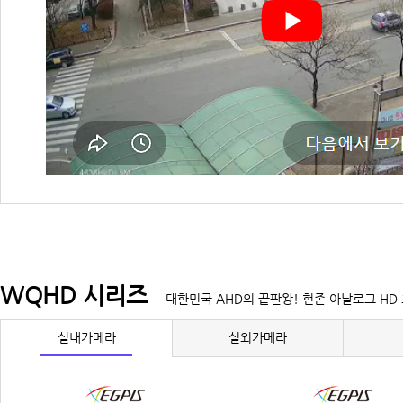
WQHD 시리즈
대한민국 AHD의 끝판왕! 현존 아날로그 HD
실내카메라
실외카메라