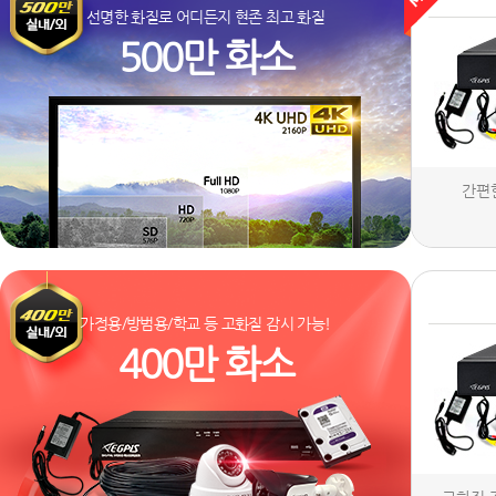
선명한 화질로 어디든지 현존 최고 화질
500만 화소
간편
가정용/방범용/학교 등 고화질 감시 가능!
400만 화소