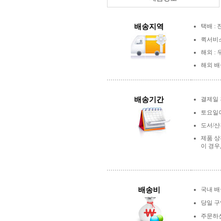
배송지역
택배 : 
퀵서비스
해외 :
해외 배
배송기간
결제일
토요일이
도서/산
제품 상
이 경우
배송비
국내 배송
당일 
주문하