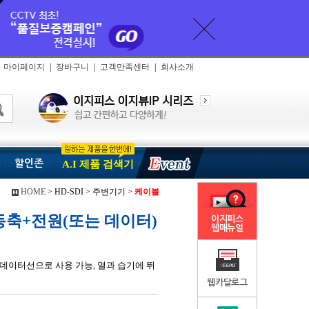
마이페이지
|
장바구니
|
고객만족센터
|
회사소개
할인존
A.I 제품 검색기
HOME
> HD-SDI > 주변기기 >
케이블
 동축+전원(또는 데이터)
이지피스
웹매뉴얼
 + 데이터선으로 사용 가능, 열과 습기에 뛰
웹카달로그