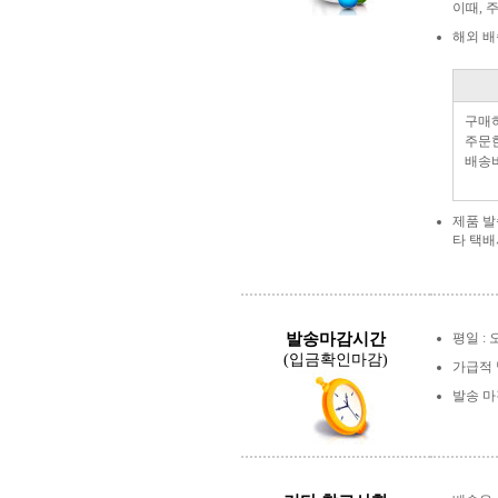
이때, 
해외 배
구매
주문한
배송
제품 
타 택배
발송마감시간
평일 : 
(입금확인마감)
가급적 
발송 마