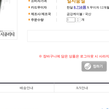
일시품절
소비자가격
8,750원
카드무이자
한달
X 무이자 12개
제조사/제조국
금강케이블 / 국산
개
주문수량
※ 장바구니에 담은 상품은 로그아웃 시 사라
배송안내
A/S안내