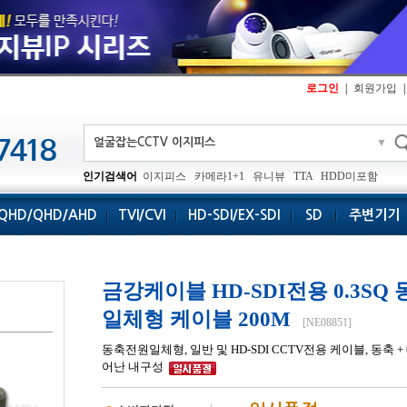
로그인
|
회원가입
|
▼
인기검색어
이지피스
카메라1+1
유니뷰
TTA
HDD미포함
QHD/QHD/AHD
TVI/CVI
HD-SDI/EX-SDI
SD
주변기기
금강케이블 HD-SDI전용 0.3SQ
일체형 케이블 200M
[NE08851]
동축전원일체형, 일반 및 HD-SDI CCTV전용 케이블, 동축
어난 내구성